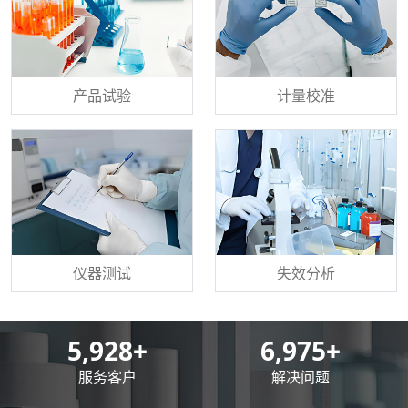
产品试验
计量校准
仪器测试
失效分析
8,500
+
10,000
+
服务客户
解决问题