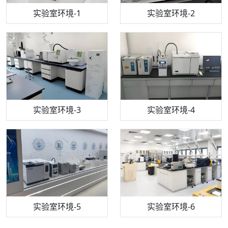
步入式恒温恒湿试验箱
机构质检技术员-1
实验室环境-1
电感耦合等离子体光谱仪
机构质检技术员-2
实验室环境-2
机构质检技术员-3
高效液相色谱仪
实验室环境-3
机构质检技术员-4
实验室环境-4
流式细胞仪
机构质检技术员-5
实验室环境-5
气相色谱仪
机构质检技术员-6
万能力学试验仪
实验室环境-6