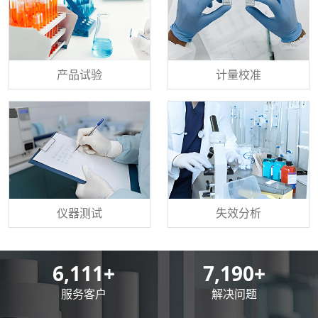
产品试验
计量校准
仪器测试
失效分析
8,500
+
10,000
+
服务客户
解决问题