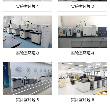
步入式恒温恒湿试验箱
机构质检技术员-1
实验室环境-1
电感耦合等离子体光谱仪
机构质检技术员-2
实验室环境-2
机构质检技术员-3
高效液相色谱仪
实验室环境-3
机构质检技术员-4
实验室环境-4
流式细胞仪
机构质检技术员-5
实验室环境-5
气相色谱仪
机构质检技术员-6
万能力学试验仪
实验室环境-6