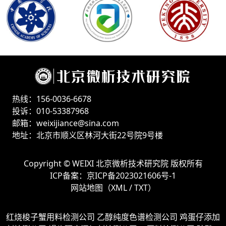
热线：156-0036-6678
投诉：010-53387968
邮箱：weixijiance@sina.com
地址：北京市顺义区林河大街22号院9号楼
Copyright ©
WEIXI 北京微析技术研究院
版权所有
ICP备案：
京ICP备2023021606号-1
网站地图（
XML
/
TXT
）
红烧梭子蟹用料检测公司
乙醇纯度色谱检测公司
鸡蛋仔添加