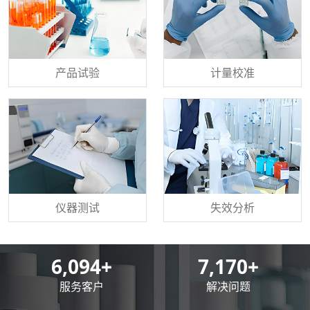
产品试验
计量校准
仪器测试
失效分析
8,500
+
10,000
+
服务客户
解决问题