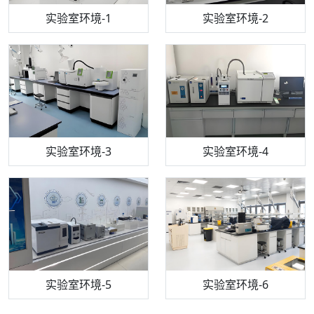
步入式恒温恒湿试验箱
机构质检技术员-1
实验室环境-1
电感耦合等离子体光谱仪
机构质检技术员-2
实验室环境-2
机构质检技术员-3
高效液相色谱仪
实验室环境-3
机构质检技术员-4
实验室环境-4
流式细胞仪
机构质检技术员-5
实验室环境-5
气相色谱仪
机构质检技术员-6
万能力学试验仪
实验室环境-6