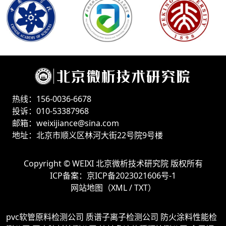
热线：156-0036-6678
投诉：010-53387968
邮箱：weixijiance@sina.com
地址：北京市顺义区林河大街22号院9号楼
Copyright ©
WEIXI 北京微析技术研究院
版权所有
ICP备案：
京ICP备2023021606号-1
网站地图（
XML
/
TXT
）
pvc软管原料检测公司
质谱子离子检测公司
防火涂料性能检