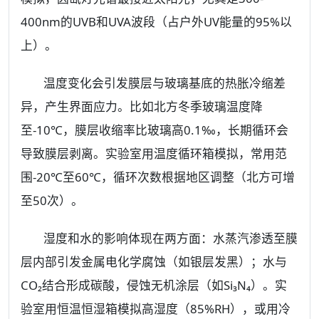
400nm的UVB和UVA波段（占户外UV能量的95%以
上）。
温度变化会引发膜层与玻璃基底的热胀冷缩差
异，产生界面应力。比如北方冬季玻璃温度降
至-10℃，膜层收缩率比玻璃高0.1‰，长期循环会
导致膜层剥离。实验室用温度循环箱模拟，常用范
围-20℃至60℃，循环次数根据地区调整（北方可增
至50次）。
湿度和水的影响体现在两方面：水蒸汽渗透至膜
层内部引发金属电化学腐蚀（如银层发黑）；水与
CO₂结合形成碳酸，侵蚀无机涂层（如Si₃N₄）。实
验室用恒温恒湿箱模拟高湿度（85%RH），或用冷