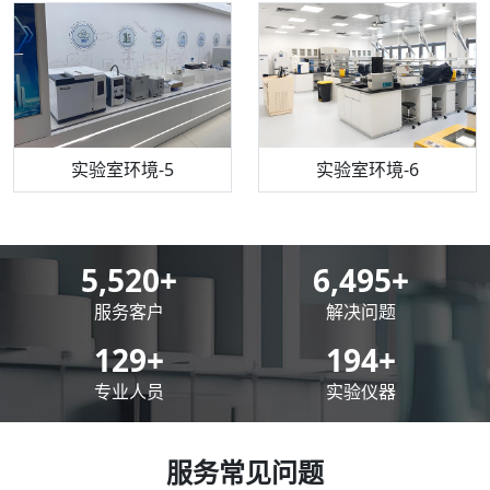
机构质检技术员-5
实验室环境-5
气相色谱仪
机构质检技术员-6
万能力学试验仪
实验室环境-6
8,500
+
10,000
+
服务客户
解决问题
200
+
300
+
专业人员
实验仪器
服务常见问题