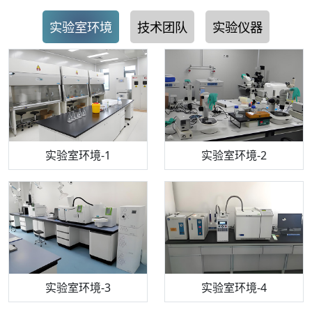
实验室环境
技术团队
实验仪器
步入式恒温恒湿试验箱
机构质检技术员-1
实验室环境-1
电感耦合等离子体光谱仪
机构质检技术员-2
实验室环境-2
机构质检技术员-3
高效液相色谱仪
实验室环境-3
机构质检技术员-4
实验室环境-4
流式细胞仪