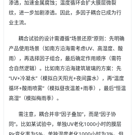
渗透，加速金属腐蚀；温度循环会扩大膜层微裂
纹，进一步加剧渗透。因此，多因子耦合已成为行
业主流。
耦合试验的设计需遵循“场景还原”原则：先明确
产品使用场景（如南方沿海需考虑UV、高湿度、酸
雨），再选择因子组合，最后确定作用顺序（需符
合自然逻辑）。比如南方沿海建筑玻璃的方案：先
“UV+冷凝水”（模拟白天阳光+夜间露水），再“温度
循环+酸雨喷雾”（模拟昼夜温差+雨季），最后“恒温
高湿”（模拟梅雨季）。
需注意，耦合并非“因子叠加”，而是“因子协
同”。比如某试验中，单独UV老化1000小时的膜层
Rir变化率为5%，单独湿度老化1000小时为3%，但