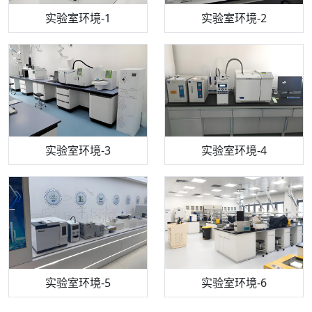
步入式恒温恒湿试验箱
机构质检技术员-1
实验室环境-1
电感耦合等离子体光谱仪
机构质检技术员-2
实验室环境-2
机构质检技术员-3
高效液相色谱仪
实验室环境-3
机构质检技术员-4
实验室环境-4
流式细胞仪
机构质检技术员-5
实验室环境-5
气相色谱仪
机构质检技术员-6
万能力学试验仪
实验室环境-6