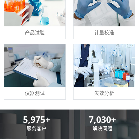
产品试验
计量校准
仪器测试
失效分析
8,500
+
10,000
+
服务客户
解决问题