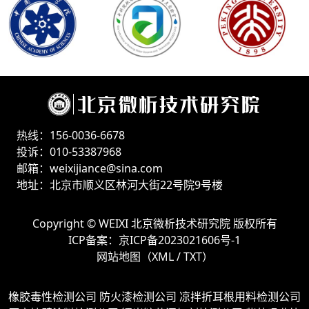
热线：156-0036-6678
投诉：010-53387968
邮箱：weixijiance@sina.com
地址：北京市顺义区林河大街22号院9号楼
Copyright ©
WEIXI 北京微析技术研究院
版权所有
ICP备案：
京ICP备2023021606号-1
网站地图（
XML
/
TXT
）
橡胶毒性检测公司
防火漆检测公司
凉拌折耳根用料检测公司