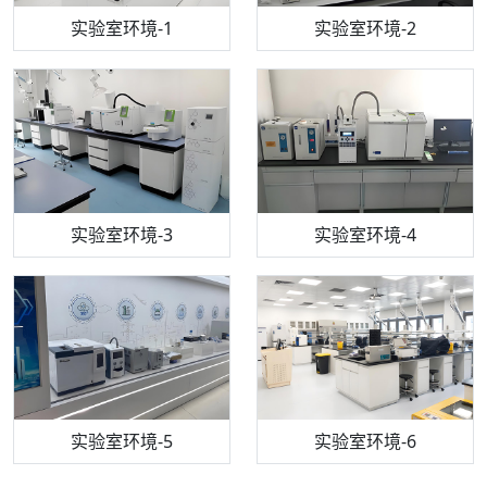
步入式恒温恒湿试验箱
机构质检技术员-1
实验室环境-1
电感耦合等离子体光谱仪
机构质检技术员-2
实验室环境-2
机构质检技术员-3
高效液相色谱仪
实验室环境-3
机构质检技术员-4
实验室环境-4
流式细胞仪
机构质检技术员-5
实验室环境-5
气相色谱仪
机构质检技术员-6
万能力学试验仪
实验室环境-6