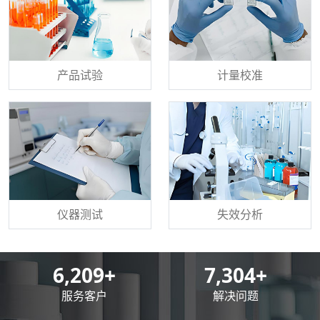
产品试验
计量校准
仪器测试
失效分析
8,500
+
10,000
+
服务客户
解决问题