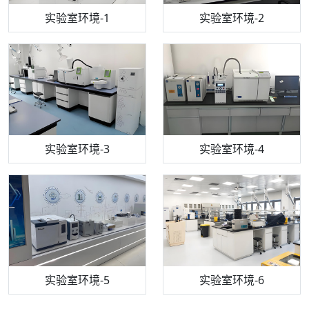
步入式恒温恒湿试验箱
机构质检技术员-1
实验室环境-1
电感耦合等离子体光谱仪
机构质检技术员-2
实验室环境-2
机构质检技术员-3
高效液相色谱仪
实验室环境-3
机构质检技术员-4
实验室环境-4
流式细胞仪
机构质检技术员-5
实验室环境-5
气相色谱仪
机构质检技术员-6
万能力学试验仪
实验室环境-6