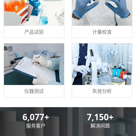
产品试验
计量校准
仪器测试
失效分析
8,500
+
10,000
+
服务客户
解决问题