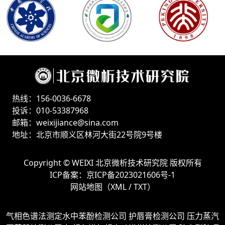
热线：156-0036-6678
投诉：010-53387968
邮箱：weixijiance@sina.com
地址：北京市顺义区林河大街22号院9号楼
Copyright ©
WEIXI 北京微析技术研究院
版权所有
ICP备案：
京ICP备2023021606号-1
网站地图（
XML
/
TXT
）
气相色谱法测定水中苯酚检测公司
护唇膏检测公司
压力蒸汽