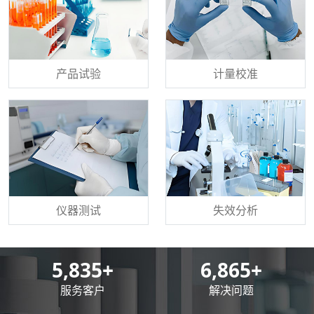
产品试验
计量校准
仪器测试
失效分析
8,500
+
10,000
+
服务客户
解决问题