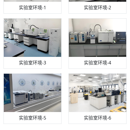
步入式恒温恒湿试验箱
机构质检技术员-1
实验室环境-1
电感耦合等离子体光谱仪
机构质检技术员-2
实验室环境-2
机构质检技术员-3
高效液相色谱仪
实验室环境-3
机构质检技术员-4
实验室环境-4
流式细胞仪
机构质检技术员-5
实验室环境-5
气相色谱仪
机构质检技术员-6
万能力学试验仪
实验室环境-6