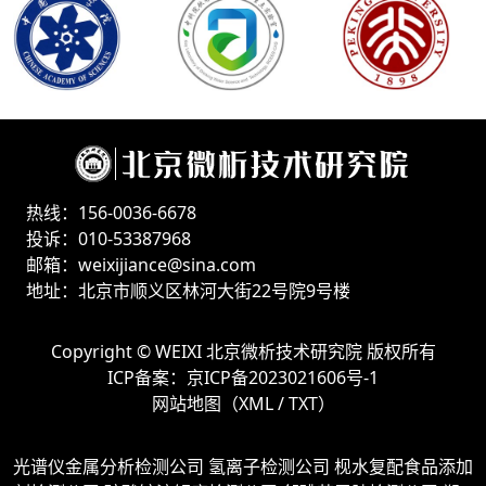
热线：156-0036-6678
投诉：010-53387968
邮箱：weixijiance@sina.com
地址：北京市顺义区林河大街22号院9号楼
Copyright ©
WEIXI 北京微析技术研究院
版权所有
ICP备案：
京ICP备2023021606号-1
网站地图（
XML
/
TXT
）
光谱仪金属分析检测公司
氢离子检测公司
枧水复配食品添加