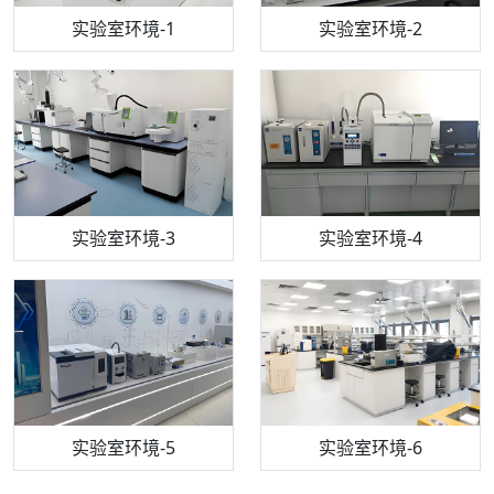
步入式恒温恒湿试验箱
机构质检技术员-1
实验室环境-1
电感耦合等离子体光谱仪
机构质检技术员-2
实验室环境-2
机构质检技术员-3
高效液相色谱仪
实验室环境-3
机构质检技术员-4
实验室环境-4
流式细胞仪
机构质检技术员-5
实验室环境-5
气相色谱仪
机构质检技术员-6
万能力学试验仪
实验室环境-6