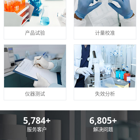
产品试验
计量校准
仪器测试
失效分析
8,500
+
10,000
+
服务客户
解决问题