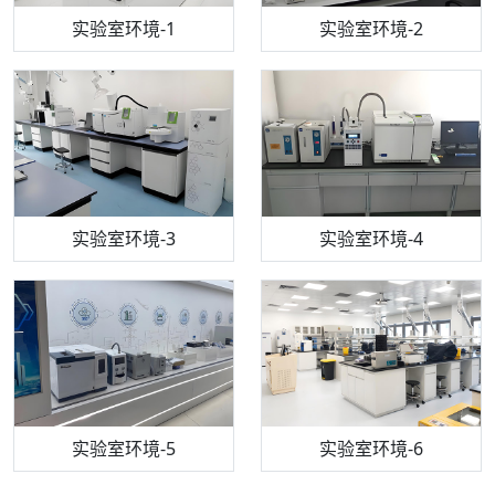
步入式恒温恒湿试验箱
机构质检技术员-1
实验室环境-1
电感耦合等离子体光谱仪
机构质检技术员-2
实验室环境-2
机构质检技术员-3
高效液相色谱仪
实验室环境-3
机构质检技术员-4
实验室环境-4
流式细胞仪
机构质检技术员-5
实验室环境-5
气相色谱仪
机构质检技术员-6
万能力学试验仪
实验室环境-6