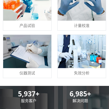
产品试验
计量校准
仪器测试
失效分析
8,500
+
10,000
+
服务客户
解决问题