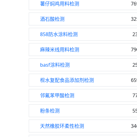
薯仔焖鸡用料检测
76
酒石酸检测
32
858防水涂料检测
2
麻辣米线用料检测
79
basf涂料检测
2
枧水复配食品添加剂检测
65
邻氟苯甲酸检测
7
粉条检测
5
天然橡胶环柔性检测
34