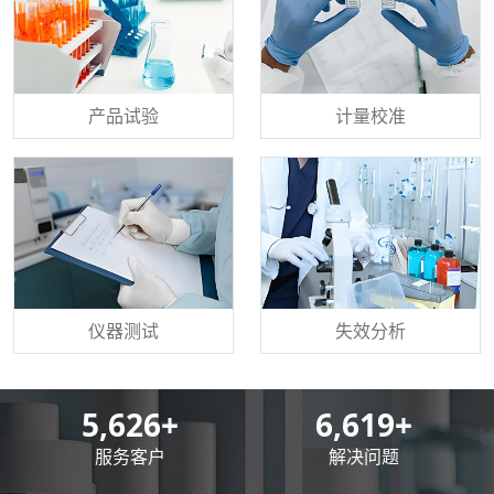
产品试验
计量校准
仪器测试
失效分析
8,500
+
10,000
+
服务客户
解决问题