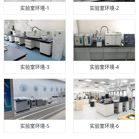
步入式恒温恒湿试验箱
机构质检技术员-1
实验室环境-1
电感耦合等离子体光谱仪
机构质检技术员-2
实验室环境-2
机构质检技术员-3
高效液相色谱仪
实验室环境-3
机构质检技术员-4
实验室环境-4
流式细胞仪
机构质检技术员-5
实验室环境-5
气相色谱仪
机构质检技术员-6
万能力学试验仪
实验室环境-6