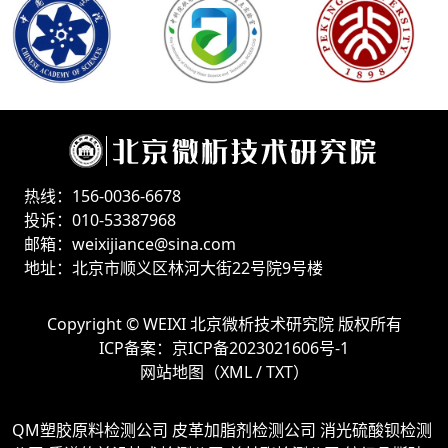
热线：156-0036-6678
投诉：010-53387968
邮箱：weixijiance@sina.com
地址：北京市顺义区林河大街22号院9号楼
Copyright ©
WEIXI 北京微析技术研究院
版权所有
ICP备案：
京ICP备2023021606号-1
网站地图（
XML
/
TXT
）
QM塑胶原料检测公司
皮革加脂剂检测公司
消光硫酸钡检测