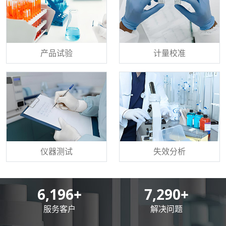
产品试验
计量校准
仪器测试
失效分析
8,500
+
10,000
+
服务客户
解决问题