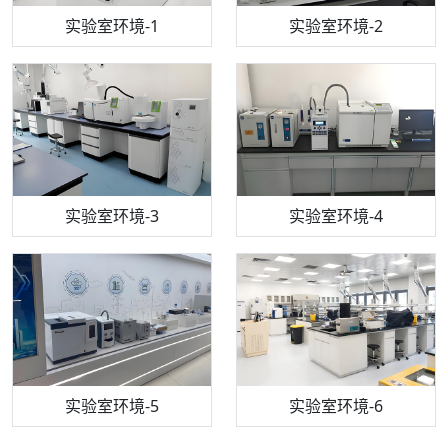
步入式恒温恒湿试验箱
机构质检技术员-1
实验室环境-1
电感耦合等离子体光谱仪
机构质检技术员-2
实验室环境-2
机构质检技术员-3
高效液相色谱仪
实验室环境-3
机构质检技术员-4
实验室环境-4
流式细胞仪
机构质检技术员-5
实验室环境-5
气相色谱仪
机构质检技术员-6
万能力学试验仪
实验室环境-6