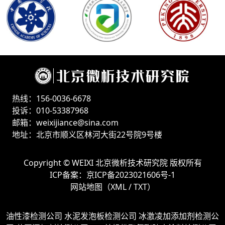
热线：156-0036-6678
投诉：010-53387968
邮箱：weixijiance@sina.com
地址：北京市顺义区林河大街22号院9号楼
Copyright ©
WEIXI 北京微析技术研究院
版权所有
ICP备案：
京ICP备2023021606号-1
网站地图（
XML
/
TXT
）
油性漆检测公司
水泥发泡板检测公司
冰激凌加添加剂检测公