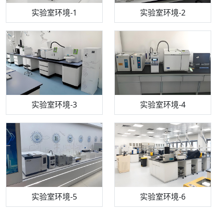
步入式恒温恒湿试验箱
机构质检技术员-1
实验室环境-1
电感耦合等离子体光谱仪
机构质检技术员-2
实验室环境-2
机构质检技术员-3
高效液相色谱仪
实验室环境-3
机构质检技术员-4
实验室环境-4
流式细胞仪
机构质检技术员-5
实验室环境-5
气相色谱仪
机构质检技术员-6
万能力学试验仪
实验室环境-6