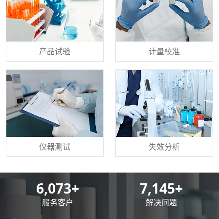
产品试验
计量校准
仪器测试
失效分析
8,500
+
10,000
+
服务客户
解决问题