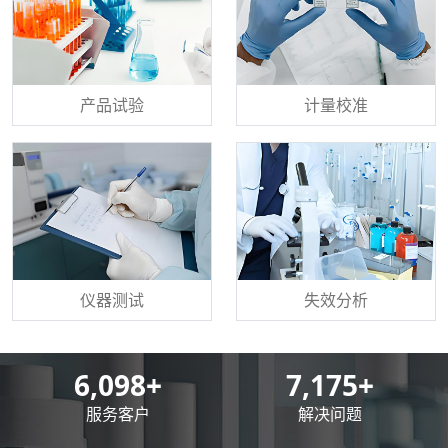
产品试验
计量校准
仪器测试
失效分析
8,500
+
10,000
+
服务客户
解决问题