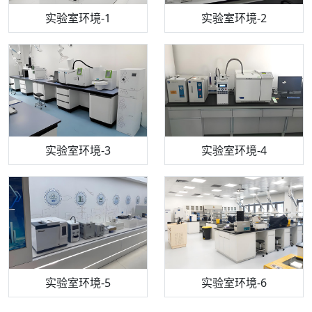
步入式恒温恒湿试验箱
机构质检技术员-1
实验室环境-1
电感耦合等离子体光谱仪
机构质检技术员-2
实验室环境-2
机构质检技术员-3
高效液相色谱仪
实验室环境-3
机构质检技术员-4
实验室环境-4
流式细胞仪
机构质检技术员-5
实验室环境-5
气相色谱仪
机构质检技术员-6
万能力学试验仪
实验室环境-6