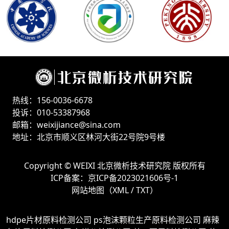
热线：156-0036-6678
投诉：010-53387968
邮箱：weixijiance@sina.com
地址：北京市顺义区林河大街22号院9号楼
Copyright ©
WEIXI 北京微析技术研究院
版权所有
ICP备案：
京ICP备2023021606号-1
网站地图（
XML
/
TXT
）
hdpe片材原料检测公司
ps泡沫颗粒生产原料检测公司
麻辣