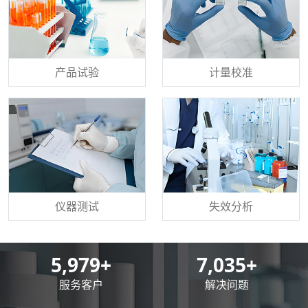
产品试验
计量校准
仪器测试
失效分析
8,500
+
10,000
+
服务客户
解决问题