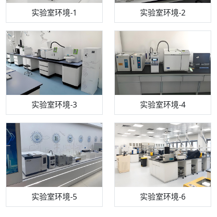
步入式恒温恒湿试验箱
机构质检技术员-1
实验室环境-1
电感耦合等离子体光谱仪
机构质检技术员-2
实验室环境-2
机构质检技术员-3
高效液相色谱仪
实验室环境-3
机构质检技术员-4
实验室环境-4
流式细胞仪
机构质检技术员-5
实验室环境-5
气相色谱仪
机构质检技术员-6
万能力学试验仪
实验室环境-6