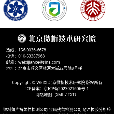
热线：156-0036-6678
投诉：010-53387968
邮箱：weixijiance@sina.com
地址：北京市顺义区林河大街22号院9号楼
Copyright ©
WEIXI 北京微析技术研究院
版权所有
ICP备案：
京ICP备2023021606号-1
网站地图（
XML
/
TXT
）
塑料薄片抗菌性检测公司
金属残留检测公司
耐油橡胶分析检