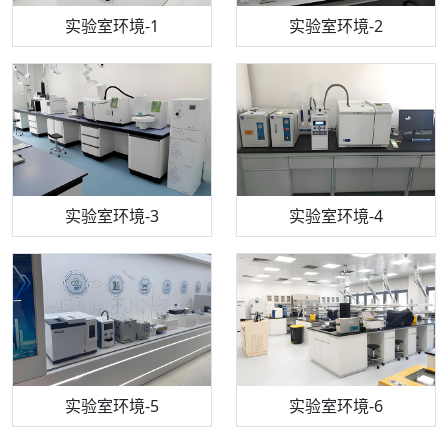
步入式恒温恒湿试验箱
机构质检技术员-1
实验室环境-1
电感耦合等离子体光谱仪
机构质检技术员-2
实验室环境-2
机构质检技术员-3
高效液相色谱仪
实验室环境-3
机构质检技术员-4
实验室环境-4
流式细胞仪
机构质检技术员-5
实验室环境-5
气相色谱仪
机构质检技术员-6
万能力学试验仪
实验室环境-6