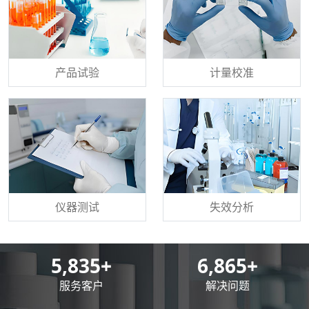
产品试验
计量校准
仪器测试
失效分析
8,500
+
10,000
+
服务客户
解决问题