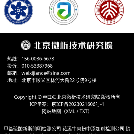
热线：156-0036-6678
投诉：010-53387968
邮箱：weixijiance@sina.com
地址：北京市顺义区林河大街22号院9号楼
Copyright ©
WEIXI 北京微析技术研究院
版权所有
ICP备案：
京ICP备2023021606号-1
网站地图（
XML
/
TXT
）
甲基硫酸新斯的明检测公司
花溪牛肉粉中添加剂检测公司
硫