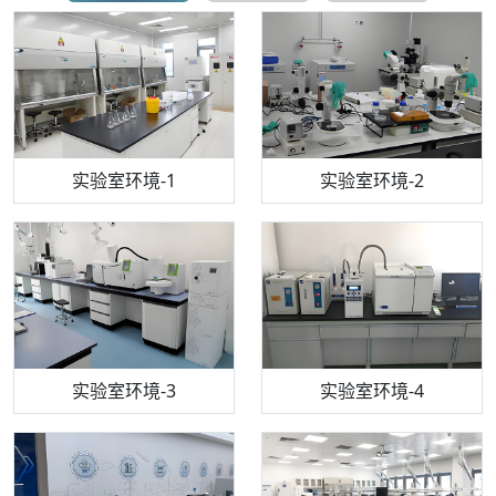
步入式恒温恒湿试验箱
机构质检技术员-1
实验室环境-1
电感耦合等离子体光谱仪
机构质检技术员-2
实验室环境-2
机构质检技术员-3
高效液相色谱仪
实验室环境-3
机构质检技术员-4
实验室环境-4
流式细胞仪