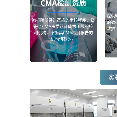
CMA检测资质
提供
微析院所经过严格的审核程序，获
的数
得了CMA资质认证成为正规的检
数据
测机构，不出具CMA检测报告的
机构请斟酌。
实