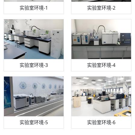
步入式恒温恒湿试验箱
机构质检技术员-1
实验室环境-1
电感耦合等离子体光谱仪
机构质检技术员-2
实验室环境-2
机构质检技术员-3
高效液相色谱仪
实验室环境-3
机构质检技术员-4
实验室环境-4
流式细胞仪
机构质检技术员-5
实验室环境-5
气相色谱仪
机构质检技术员-6
万能力学试验仪
实验室环境-6