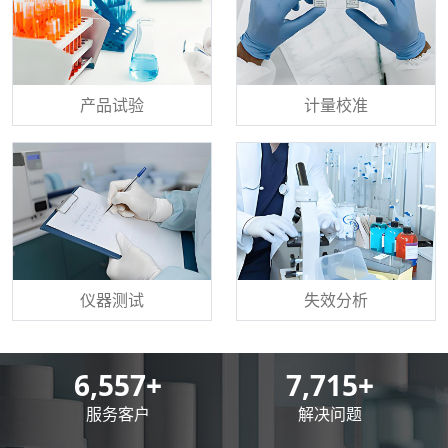
产品试验
计量校准
仪器测试
失效分析
8,500
+
10,000
+
服务客户
解决问题