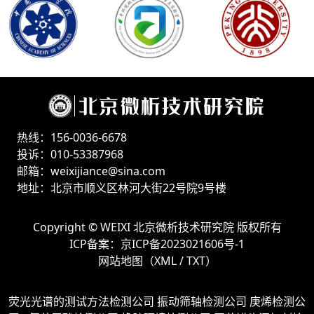
热线：156-0036-6678
投诉：010-53387968
邮箱：weixijiance@sina.com
地址：北京市顺义区林河大街22号院9号楼
Copyright ©
WEIXI 北京微析技术研究院
版权所有
ICP备案：
京ICP备2023021606号-1
网站地图（
XML
/
TXT
）
荧光光谱的测试方法检测公司
振动筛轴检测公司
庚烯检测公