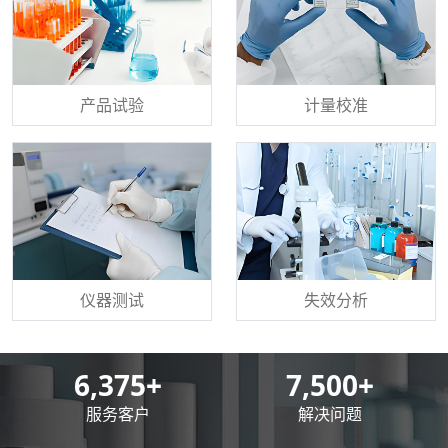
产品试验
计量校准
仪器测试
失效分析
8,500
+
10,000
+
服务客户
解决问题