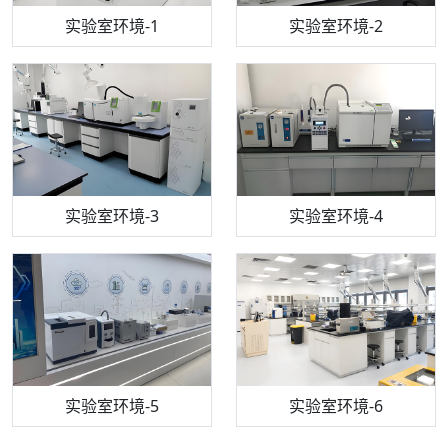
步入式恒温恒湿试验箱
机构质检技术员-1
实验室环境-1
电感耦合等离子体光谱仪
机构质检技术员-2
实验室环境-2
机构质检技术员-3
高效液相色谱仪
实验室环境-3
机构质检技术员-4
实验室环境-4
流式细胞仪
机构质检技术员-5
实验室环境-5
气相色谱仪
机构质检技术员-6
万能力学试验仪
实验室环境-6