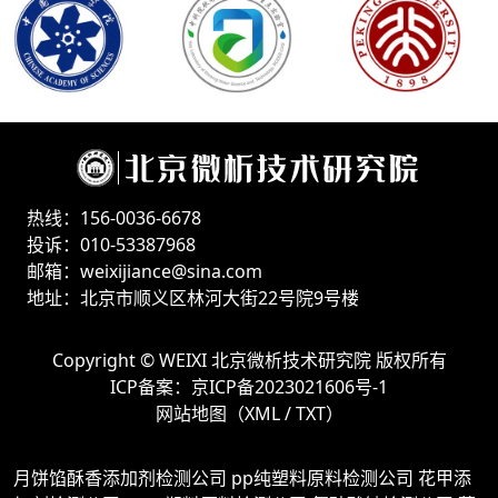
热线：156-0036-6678
投诉：010-53387968
邮箱：weixijiance@sina.com
地址：北京市顺义区林河大街22号院9号楼
Copyright ©
WEIXI 北京微析技术研究院
版权所有
ICP备案：
京ICP备2023021606号-1
网站地图（
XML
/
TXT
）
月饼馅酥香添加剂检测公司
pp纯塑料原料检测公司
花甲添