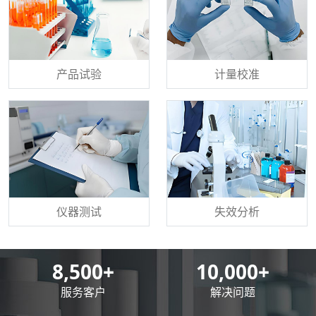
产品试验
计量校准
仪器测试
失效分析
8,500
+
10,000
+
服务客户
解决问题