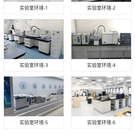
步入式恒温恒湿试验箱
机构质检技术员-1
实验室环境-1
电感耦合等离子体光谱仪
机构质检技术员-2
实验室环境-2
机构质检技术员-3
高效液相色谱仪
实验室环境-3
机构质检技术员-4
实验室环境-4
流式细胞仪
机构质检技术员-5
实验室环境-5
气相色谱仪
机构质检技术员-6
万能力学试验仪
实验室环境-6