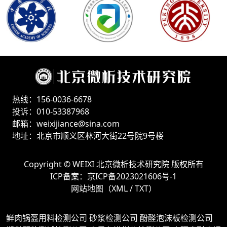
热线：156-0036-6678
投诉：010-53387968
邮箱：weixijiance@sina.com
地址：北京市顺义区林河大街22号院9号楼
Copyright ©
WEIXI 北京微析技术研究院
版权所有
ICP备案：
京ICP备2023021606号-1
网站地图（
XML
/
TXT
）
鲜肉锅盔用料检测公司
砂浆检测公司
酚醛泡沫板检测公司