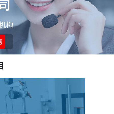
司
机构
询
目