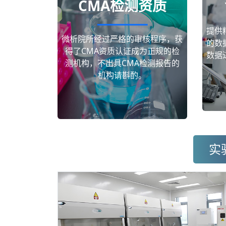
CMA检测资质
提供
微析院所经过严格的审核程序，获
的数
得了CMA资质认证成为正规的检
数据
测机构，不出具CMA检测报告的
机构请斟酌。
实