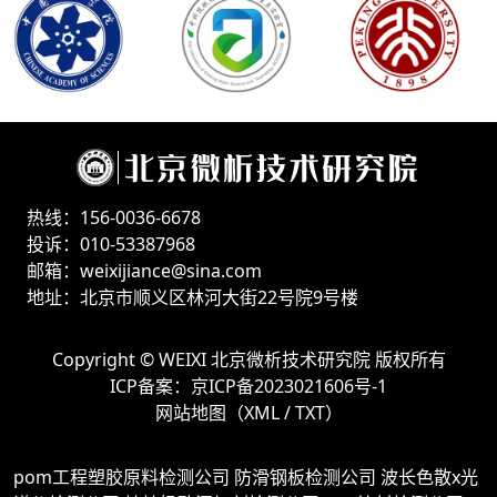
热线：156-0036-6678
投诉：010-53387968
邮箱：weixijiance@sina.com
地址：北京市顺义区林河大街22号院9号楼
Copyright ©
WEIXI 北京微析技术研究院
版权所有
ICP备案：
京ICP备2023021606号-1
网站地图（
XML
/
TXT
）
pom工程塑胶原料检测公司
防滑钢板检测公司
波长色散x光