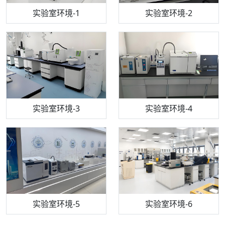
步入式恒温恒湿试验箱
机构质检技术员-1
实验室环境-1
电感耦合等离子体光谱仪
机构质检技术员-2
实验室环境-2
机构质检技术员-3
高效液相色谱仪
实验室环境-3
机构质检技术员-4
实验室环境-4
流式细胞仪
机构质检技术员-5
实验室环境-5
气相色谱仪
机构质检技术员-6
万能力学试验仪
实验室环境-6