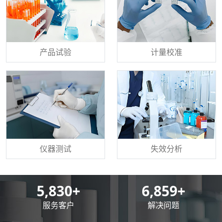
产品试验
计量校准
仪器测试
失效分析
8,500
+
10,000
+
服务客户
解决问题