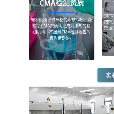
CMA检测资质
提供
微析院所经过严格的审核程序，获
的数
得了CMA资质认证成为正规的检
数据
测机构，不出具CMA检测报告的
机构请斟酌。
实