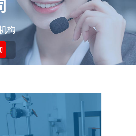
司
机构
询
目