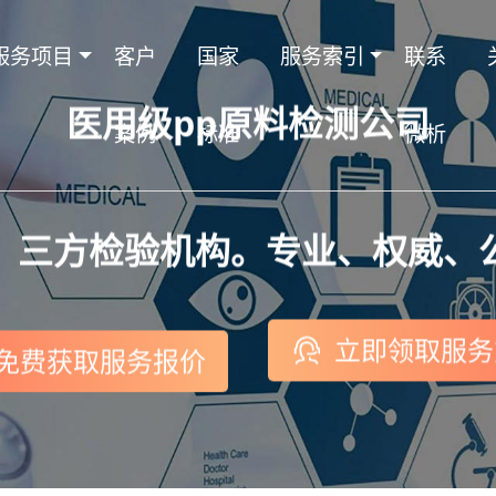
服务项目
客户
国家
服务索引
联系
医用级pp原料检测公司
案例
标准
微析
，三方检验机构。专业、权威、
立即领取服务
免费获取服务报价