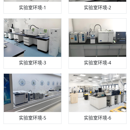
步入式恒温恒湿试验箱
机构质检技术员-1
实验室环境-1
电感耦合等离子体光谱仪
机构质检技术员-2
实验室环境-2
机构质检技术员-3
高效液相色谱仪
实验室环境-3
机构质检技术员-4
实验室环境-4
流式细胞仪
机构质检技术员-5
实验室环境-5
气相色谱仪
机构质检技术员-6
万能力学试验仪
实验室环境-6