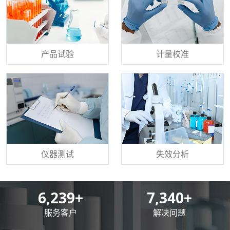
产品试验
计量校准
仪器测试
失效分析
8,500
+
10,000
+
服务客户
解决问题