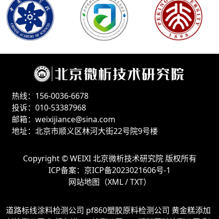
热线：156-0036-6678
投诉：010-53387968
邮箱：weixijiance@sina.com
地址：北京市顺义区林河大街22号院9号楼
Copyright ©
WEIXI 北京微析技术研究院
版权所有
ICP备案：
京ICP备2023021606号-1
网站地图（
XML
/
TXT
）
道路标线涂料检测公司
pf860塑胶原料检测公司
黄金糕添加