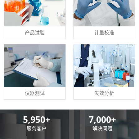
产品试验
计量校准
仪器测试
失效分析
8,500
+
10,000
+
服务客户
解决问题