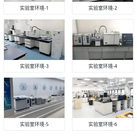
步入式恒温恒湿试验箱
机构质检技术员-1
实验室环境-1
电感耦合等离子体光谱仪
机构质检技术员-2
实验室环境-2
机构质检技术员-3
高效液相色谱仪
实验室环境-3
机构质检技术员-4
实验室环境-4
流式细胞仪
机构质检技术员-5
实验室环境-5
气相色谱仪
机构质检技术员-6
万能力学试验仪
实验室环境-6