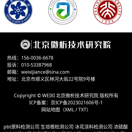
热线：156-0036-6678
投诉：010-53387968
邮箱：weixijiance@sina.com
地址：北京市顺义区林河大街22号院9号楼
Copyright ©
WEIXI 北京微析技术研究院
版权所有
ICP备案：
京ICP备2023021606号-1
网站地图（
XML
/
TXT
）
pbt原料检测公司
生培根检测公司
冰花涂料检测公司
浓硫酸