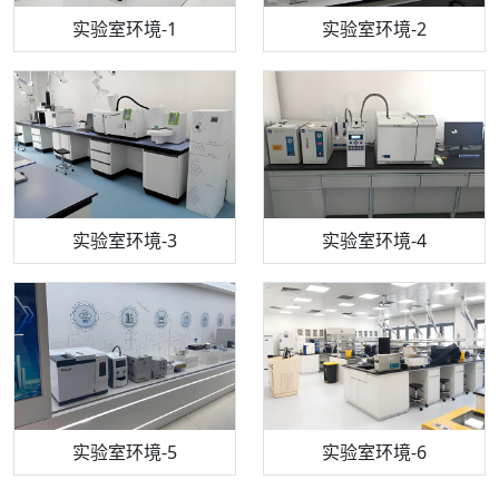
步入式恒温恒湿试验箱
机构质检技术员-1
实验室环境-1
电感耦合等离子体光谱仪
机构质检技术员-2
实验室环境-2
机构质检技术员-3
高效液相色谱仪
实验室环境-3
机构质检技术员-4
实验室环境-4
流式细胞仪
机构质检技术员-5
实验室环境-5
气相色谱仪
机构质检技术员-6
万能力学试验仪
实验室环境-6