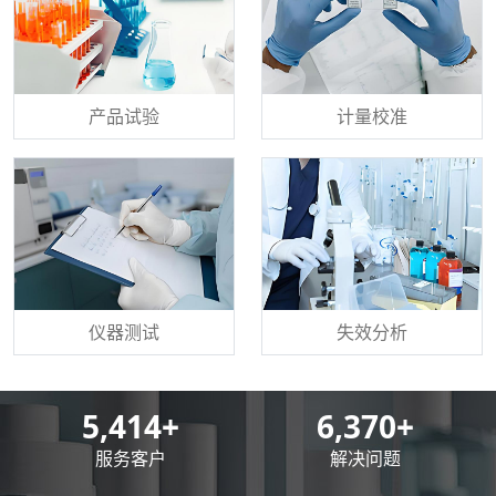
产品试验
计量校准
仪器测试
失效分析
8,500
+
10,000
+
服务客户
解决问题