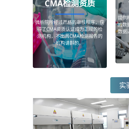
CMA检测资质
提供
微析院所经过严格的审核程序，获
的数
得了CMA资质认证成为正规的检
数据
测机构，不出具CMA检测报告的
机构请斟酌。
实