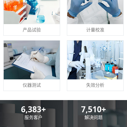
产品试验
计量校准
仪器测试
失效分析
8,500
+
10,000
+
服务客户
解决问题