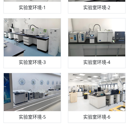
步入式恒温恒湿试验箱
机构质检技术员-1
实验室环境-1
电感耦合等离子体光谱仪
机构质检技术员-2
实验室环境-2
机构质检技术员-3
高效液相色谱仪
实验室环境-3
机构质检技术员-4
实验室环境-4
流式细胞仪
机构质检技术员-5
实验室环境-5
气相色谱仪
机构质检技术员-6
万能力学试验仪
实验室环境-6