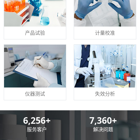
产品试验
计量校准
仪器测试
失效分析
8,500
+
10,000
+
服务客户
解决问题