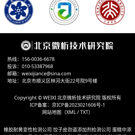
热线：156-0036-6678
投诉：010-53387968
邮箱：weixijiance@sina.com
地址：北京市顺义区林河大街22号院9号楼
Copyright ©
WEIXI 北京微析技术研究院
版权所有
ICP备案：
京ICP备2023021606号-1
网站地图（
XML
/
TXT
）
橡胶耐黄变性检测公司
饺子皮劲道添加剂检测公司
蛋糕中添