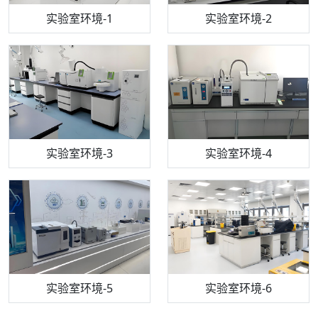
步入式恒温恒湿试验箱
机构质检技术员-1
实验室环境-1
电感耦合等离子体光谱仪
机构质检技术员-2
实验室环境-2
机构质检技术员-3
高效液相色谱仪
实验室环境-3
机构质检技术员-4
实验室环境-4
流式细胞仪
机构质检技术员-5
实验室环境-5
气相色谱仪
机构质检技术员-6
万能力学试验仪
实验室环境-6