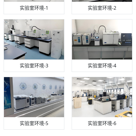
步入式恒温恒湿试验箱
机构质检技术员-1
实验室环境-1
电感耦合等离子体光谱仪
机构质检技术员-2
实验室环境-2
机构质检技术员-3
高效液相色谱仪
实验室环境-3
机构质检技术员-4
实验室环境-4
流式细胞仪
机构质检技术员-5
实验室环境-5
气相色谱仪
机构质检技术员-6
万能力学试验仪
实验室环境-6