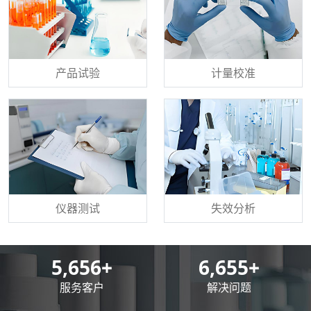
产品试验
计量校准
仪器测试
失效分析
8,500
+
10,000
+
服务客户
解决问题