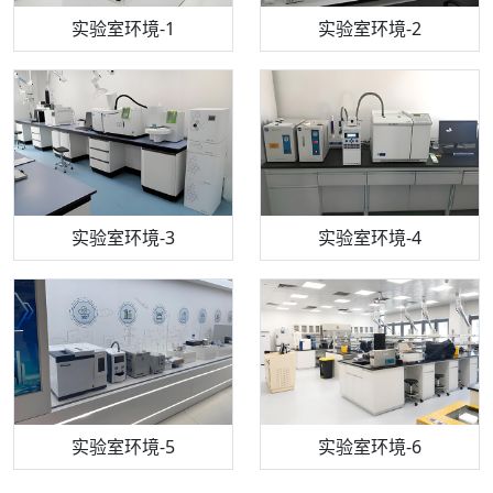
步入式恒温恒湿试验箱
机构质检技术员-1
实验室环境-1
电感耦合等离子体光谱仪
机构质检技术员-2
实验室环境-2
机构质检技术员-3
高效液相色谱仪
实验室环境-3
机构质检技术员-4
实验室环境-4
流式细胞仪
机构质检技术员-5
实验室环境-5
气相色谱仪
机构质检技术员-6
万能力学试验仪
实验室环境-6