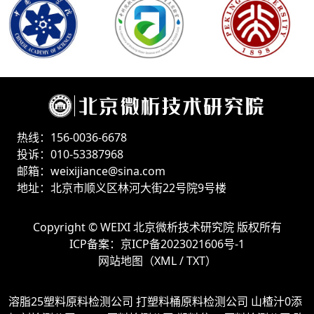
热线：156-0036-6678
投诉：010-53387968
邮箱：weixijiance@sina.com
地址：北京市顺义区林河大街22号院9号楼
Copyright ©
WEIXI 北京微析技术研究院
版权所有
ICP备案：
京ICP备2023021606号-1
网站地图（
XML
/
TXT
）
溶脂25塑料原料检测公司
打塑料桶原料检测公司
山楂汁0添