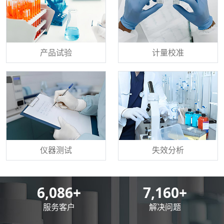
产品试验
计量校准
仪器测试
失效分析
8,500
+
10,000
+
服务客户
解决问题