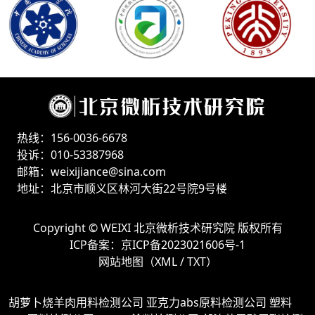
热线：156-0036-6678
投诉：010-53387968
邮箱：weixijiance@sina.com
地址：北京市顺义区林河大街22号院9号楼
Copyright ©
WEIXI 北京微析技术研究院
版权所有
ICP备案：
京ICP备2023021606号-1
网站地图（
XML
/
TXT
）
胡萝卜烧羊肉用料检测公司
亚克力abs原料检测公司
塑料