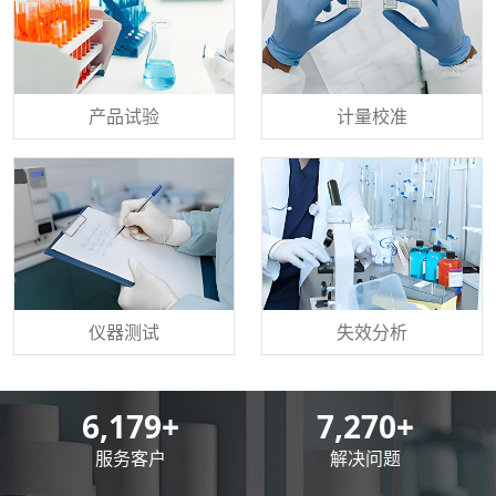
产品试验
计量校准
仪器测试
失效分析
8,500
+
10,000
+
服务客户
解决问题