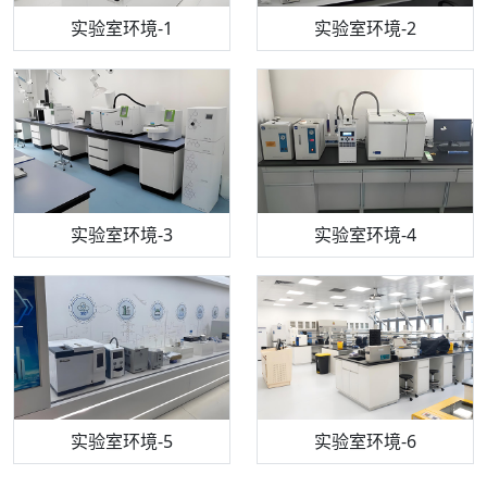
步入式恒温恒湿试验箱
机构质检技术员-1
实验室环境-1
电感耦合等离子体光谱仪
机构质检技术员-2
实验室环境-2
机构质检技术员-3
高效液相色谱仪
实验室环境-3
机构质检技术员-4
实验室环境-4
流式细胞仪
机构质检技术员-5
实验室环境-5
气相色谱仪
机构质检技术员-6
万能力学试验仪
实验室环境-6