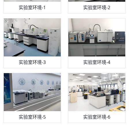
步入式恒温恒湿试验箱
机构质检技术员-1
实验室环境-1
电感耦合等离子体光谱仪
机构质检技术员-2
实验室环境-2
机构质检技术员-3
高效液相色谱仪
实验室环境-3
机构质检技术员-4
实验室环境-4
流式细胞仪
机构质检技术员-5
实验室环境-5
气相色谱仪
机构质检技术员-6
万能力学试验仪
实验室环境-6