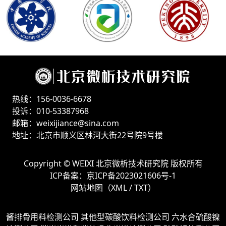
热线：156-0036-6678
投诉：010-53387968
邮箱：weixijiance@sina.com
地址：北京市顺义区林河大街22号院9号楼
Copyright ©
WEIXI 北京微析技术研究院
版权所有
ICP备案：
京ICP备2023021606号-1
网站地图（
XML
/
TXT
）
酱排骨用料检测公司
其他型碳酸饮料检测公司
六水合硫酸镍