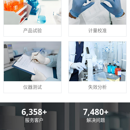
产品试验
计量校准
仪器测试
失效分析
8,500
+
10,000
+
服务客户
解决问题