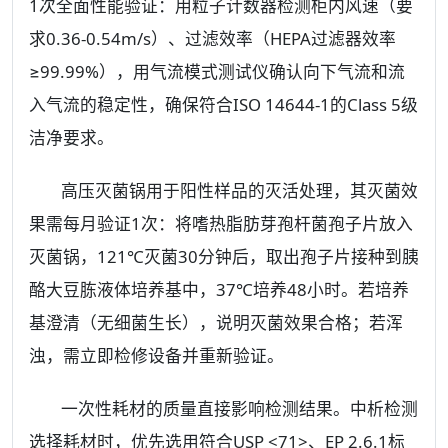
1次全面性能验证：用粒子计数器检测柜内风速（要
求0.36-0.54m/s）、过滤效率（HEPA过滤器效率
≥99.99%），用气流模式测试仪确认向下气流和流
入气流的稳定性，确保符合ISO 14644-1的Class 5级
洁净要求。
高压灭菌锅用于阳性样品的灭活处理，其灭菌效
果需每月验证1次：将嗜热脂肪芽孢杆菌孢子片放入
灭菌锅，121℃灭菌30分钟后，取出孢子片接种到胰
酪大豆胨液体培养基中，37℃培养48小时。若培养
基澄清（无细菌生长），说明灭菌效果合格；若浑
浊，需立即检修设备并重新验证。
一次性耗材的质量直接影响检测结果。中析检测
选择耗材时，优先选用符合USP <71>、EP 2.6.1标