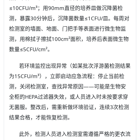
≤10CFU/m³；用90mm直径的培养皿做沉降菌检
测，暴露30分钟后，沉降菌数量≤1CFU/皿。每周对
检测室的墙面、地面、门把手等表面进行微生物监
测，用棉拭子擦拭100cm²面积，培养后表面微生物
数量≤5CFU/cm²。
若环境监控出现异常（如某批次浮游菌检测结果
为15CFU/m³），立即启动应急流程：停止当前检
测，关闭检测室，查找异常原因——可能是生物安
全柜的HEPA过滤器失效，或人员进入时未按要求穿
无菌服。整改后，需重新做环境验证，连续3次检测
结果合格，才能恢复检测。
此外，检测人员进入检测室需遵循严格的更衣流