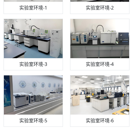
步入式恒温恒湿试验箱
机构质检技术员-1
实验室环境-1
电感耦合等离子体光谱仪
机构质检技术员-2
实验室环境-2
机构质检技术员-3
高效液相色谱仪
实验室环境-3
机构质检技术员-4
实验室环境-4
流式细胞仪
机构质检技术员-5
实验室环境-5
气相色谱仪
机构质检技术员-6
万能力学试验仪
实验室环境-6