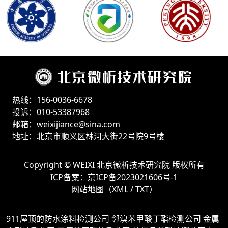
热线：156-0036-6678
投诉：010-53387968
邮箱：weixijiance@sina.com
地址：北京市顺义区林河大街22号院9号楼
Copyright ©
WEIXI 北京微析技术研究院
版权所有
ICP备案：
京ICP备2023021606号-1
网站地图（
XML
/
TXT
）
911屋顶的防水涂料检测公司
邻溴苯甲酸丁酯检测公司
金属