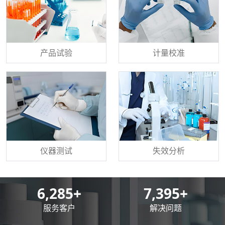
产品试验
计量校准
仪器测试
失效分析
8,500
+
10,000
+
服务客户
解决问题