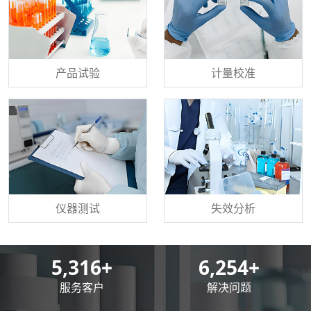
产品试验
计量校准
仪器测试
失效分析
8,500
+
10,000
+
服务客户
解决问题