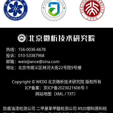
热线：156-0036-6678
投诉：010-53387968
邮箱：weixijiance@sina.com
地址：北京市顺义区林河大街22号院9号楼
Copyright ©
WEIXI 北京微析技术研究院
版权所有
ICP备案：
京ICP备2023021606号-1
网站地图（
XML
/
TXT
）
防腐油漆检测公司
二甲基苯甲酸检测公司
8920塑料原料检