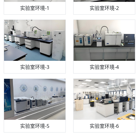
步入式恒温恒湿试验箱
机构质检技术员-1
实验室环境-1
电感耦合等离子体光谱仪
机构质检技术员-2
实验室环境-2
机构质检技术员-3
高效液相色谱仪
实验室环境-3
机构质检技术员-4
实验室环境-4
流式细胞仪
机构质检技术员-5
实验室环境-5
气相色谱仪
机构质检技术员-6
万能力学试验仪
实验室环境-6