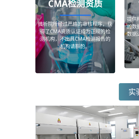
CMA检测资质
提供
微析院所经过严格的审核程序，获
的数
得了CMA资质认证成为正规的检
数据
测机构，不出具CMA检测报告的
机构请斟酌。
实