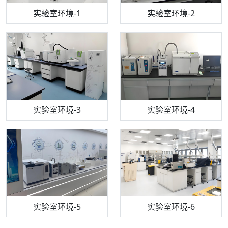
步入式恒温恒湿试验箱
机构质检技术员-1
实验室环境-1
电感耦合等离子体光谱仪
机构质检技术员-2
实验室环境-2
机构质检技术员-3
高效液相色谱仪
实验室环境-3
机构质检技术员-4
实验室环境-4
流式细胞仪
机构质检技术员-5
实验室环境-5
气相色谱仪
机构质检技术员-6
万能力学试验仪
实验室环境-6