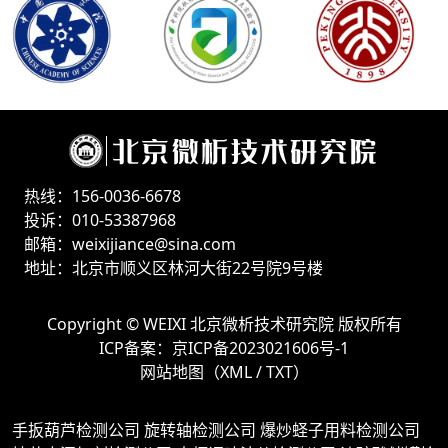
热线：156-0036-6678
投诉：010-53387968
邮箱：weixijiance@sina.com
地址：北京市顺义区林河大街22号院9号楼
Copyright ©
WEIXI 北京微析技术研究院
版权所有
ICP备案：
京ICP备2023021606号-1
网站地图（
XML
/
TXT
）
手扳葫芦检测公司
旋转轴检测公司
爆炒蛏子用料检测公司