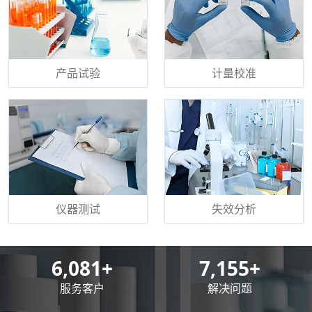
产品试验
计量校准
仪器测试
失效分析
8,500
+
10,000
+
服务客户
解决问题