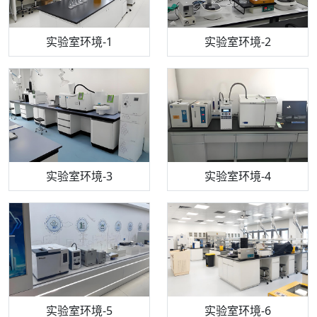
步入式恒温恒湿试验箱
机构质检技术员-1
实验室环境-1
电感耦合等离子体光谱仪
机构质检技术员-2
实验室环境-2
机构质检技术员-3
高效液相色谱仪
实验室环境-3
机构质检技术员-4
实验室环境-4
流式细胞仪
机构质检技术员-5
实验室环境-5
气相色谱仪
机构质检技术员-6
万能力学试验仪
实验室环境-6