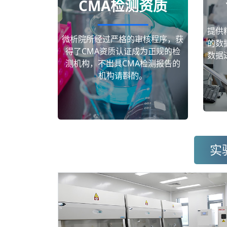
CMA检测资质
提供
微析院所经过严格的审核程序，获
的数
得了CMA资质认证成为正规的检
数据
测机构，不出具CMA检测报告的
机构请斟酌。
实