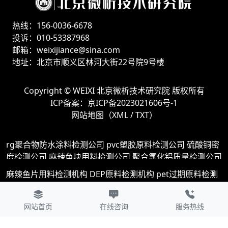
热线：156-0036-6678
投诉：010-53387968
邮箱：weixijiance@sina.com
地址：北京市顺义区林河大街22号院9号楼
Copyright ©
WEIXI 北京微析技术研究院
版权所有
ICP备案：
京ICP备2023021606号-1
网站地图（
XML
/
TXT
）
rg聚合物防水涂料检测公司
pvc塑胶原料检测公司
硫酸铜密
度检测公司
麻辣鱼块用料检测公司
聚合氯化铝质量检测公司
肠粉调味汁检测公司
塑胶蛋糕原料检测公司
硫酸汞检测公司
麻辣鱼片用料检测机构
DEP原料检测机构
pet过期原料检测
撑腰糕用料检测公司
七水硫酸钴检测公司
降解塑料的检测公
机构
曲奇蓬松添加剂检测机构
炒凉粉里面加什麽添加剂检测
司
防火涂料耐火性能检测公司
生炒菜心用料检测公司
硫代
机构
大米加工添加剂检测机构
气相色谱仪天然气检测机构
自动范围色谱检测
蒜蓉辣酱添加剂检测
苯甲酸乙二酯检测
硫酸钠分子量检测公司
纺织品耐皂洗色牢度检测公司
地砖检
网站首页
在线咨询
服务热线
酸辣藕添加剂检测机构
硫酸铜密度检测机构
TFPP原料检测
CC霜检测
防火门检测
其他型碳酸饮料检测
胆固醇检测
莜面
测公司
葱花饼添加剂检测公司
邻氟苯甲酰胺检测公司
苯甲
机构
亚硝基硫酸检测机构
邻羟基苯甲酸苄酯检测机构
苯甲
鱼鱼用料检测
橡胶管的检测
死面大饼添加剂检测
油炸肉检