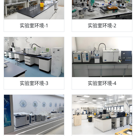
步入式恒温恒湿试验箱
机构质检技术员-1
实验室环境-1
电感耦合等离子体光谱仪
机构质检技术员-2
实验室环境-2
机构质检技术员-3
高效液相色谱仪
实验室环境-3
机构质检技术员-4
实验室环境-4
流式细胞仪