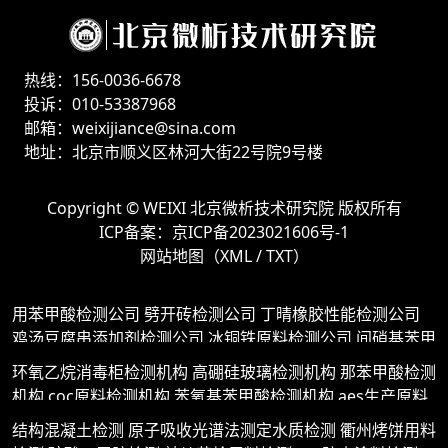
热线：156-0036-6678
投诉：010-53387968
邮箱：weixijiance@sina.com
地址：北京市顺义区林河大街22号院9号楼
Copyright ©
WEIXI 北京微析技术研究院
版权所有
ICP备案：
京ICP备2023021606号-1
网站地图（
XML
/
TXT
）
用苯甲酸检测公司
劈开砖检测公司
丁晴橡胶性能检测公司
鸡汤豆腐串添加剂检测公司
冰铜铁原料检测公司
间硝基苯甲
酰胺检测公司
防火涂料质量检测公司
染唇液检测公司
谷氨
环氧乙烷消毒柜检测机构
高硼硅玻璃检测机构
那苯甲酸检测
酸盐检测公司
kii涂料检测公司
老人专用消毒产品检测公司
机构
coc原料检测机构
苯氧基苯甲酸检测机构
aes生产原料
建筑助剂检测公司
二甲氨基苯甲酸检测公司
刀削面用料检测
检测机构
建材放射性检测机构
二甲氧苯甲酸检测机构
发面
结构混凝土检测
原子吸收光谱法测定水质检测
衢州烤饼用料
公司
硝酸铜检测公司
防火胶板检测公司
鲍参调味汁检测公
千层饼添加剂检测机构
硫酸铜铵检测机构
12cr1mov合金钢