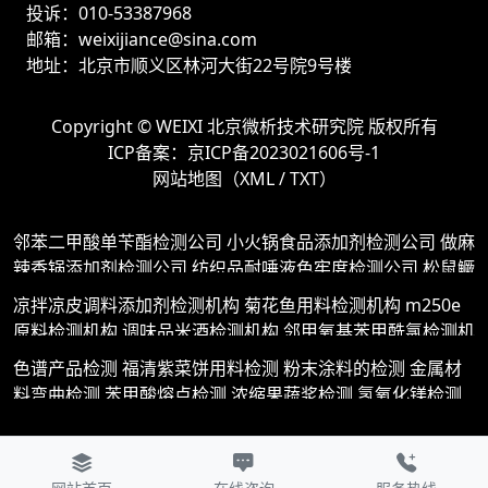
投诉：010-53387968
邮箱：weixijiance@sina.com
地址：北京市顺义区林河大街22号院9号楼
Copyright ©
WEIXI 北京微析技术研究院
版权所有
ICP备案：
京ICP备2023021606号-1
网站地图（
XML
/
TXT
）
邻苯二甲酸单苄酯检测公司
小火锅食品添加剂检测公司
做麻
辣香锅添加剂检测公司
纺织品耐唾液色牢度检测公司
松鼠鳜
鱼用料检测公司
皮冻添加剂检测公司
间硝基苯甲酰肼检测公
凉拌凉皮调料添加剂检测机构
菊花鱼用料检测机构
m250e
司
二氧化硅的紫外吸收光谱检测公司
丁烷检测公司
硫酸银
原料检测机构
调味品米酒检测机构
邻甲氧基苯甲酰氯检测机
和盐酸反应检测公司
硫酸亚铁化学性质检测公司
金属拉伸强
构
北京烤鸭卷饼用料检测机构
间甲酰基苯甲酸检测机构
果
色谱产品检测
福清紫菜饼用料检测
粉末涂料的检测
金属材
度检测公司
魔芋素肚片违法添加剂检测公司
保温涂料检测公
粒酸奶添加剂检测机构
间苯二甲酰肼检测机构
锅炉气检测机
料弯曲检测
苯甲酸熔点检测
浓缩果蔬浆检测
氢氧化镁检测
司
苯并噻吩检测公司
间甲氧基苯甲酸检测公司
金属镀膜检
构
糟溜鱼片用料检测机构
间氨基苯甲醚检测机构
苯胺磺酸
纺织品耐候性能检测
保湿型面膜检测
西天尾扁食用料检测
测公司
pp再生料与原料检测公司
洗发水检测公司
蒜香花生
钠盐检测机构
硫酸铵硫含量检测机构
柠檬红茶添加剂检测机
金像高筋粉添加剂检测
金属蠕变性能检测
间甲氧基苯甲酰氯
添加剂检测公司
生发型育发液检测公司
水煮鱼用料检测公司
构
蜂蜜麻花添加剂检测机构
豆腐汤用料检测机构
香辣牛蛙
检测
回锅牛肉用料检测
除硅剂含量检测
硫酸钠检测
pet塑
西吡氯铵含量液相色谱法检测公司
板材剪切检测公司
蔗糖苯