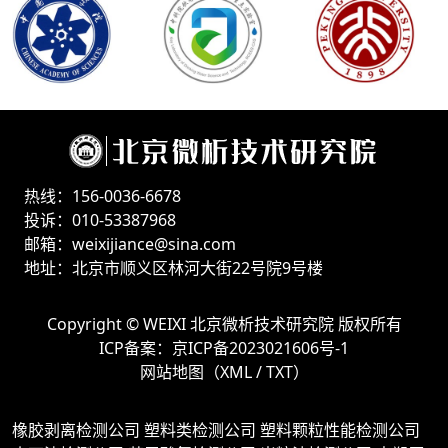
热线：156-0036-6678
投诉：010-53387968
邮箱：weixijiance@sina.com
地址：北京市顺义区林河大街22号院9号楼
Copyright ©
WEIXI 北京微析技术研究院
版权所有
ICP备案：
京ICP备2023021606号-1
网站地图（
XML
/
TXT
）
橡胶剥离检测公司
塑料类检测公司
塑料颗粒性能检测公司