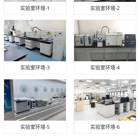
步入式恒温恒湿试验箱
机构质检技术员-1
实验室环境-1
电感耦合等离子体光谱仪
机构质检技术员-2
实验室环境-2
机构质检技术员-3
高效液相色谱仪
实验室环境-3
机构质检技术员-4
实验室环境-4
流式细胞仪
机构质检技术员-5
实验室环境-5
气相色谱仪
机构质检技术员-6
万能力学试验仪
实验室环境-6