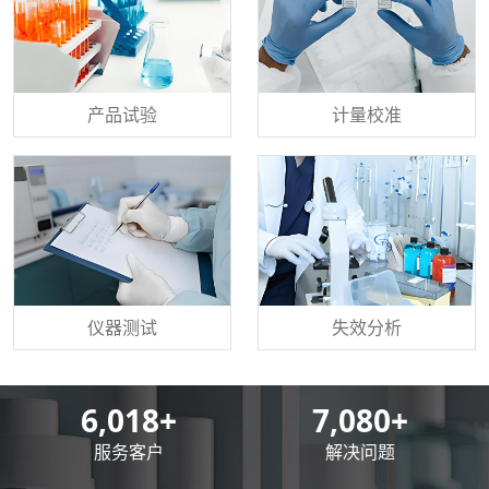
产品试验
计量校准
仪器测试
失效分析
8,500
+
10,000
+
服务客户
解决问题