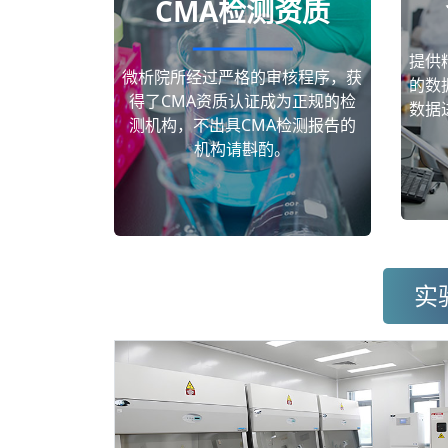
CMA检测资质
提供
微析院所经过严格的审核程序，获
的数
得了CMA资质认证成为正规的检
数据
测机构，不出具CMA检测报告的
机构请斟酌。
实