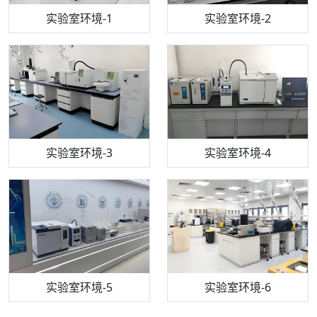
步入式恒温恒湿试验箱
机构质检技术员-1
实验室环境-1
电感耦合等离子体光谱仪
机构质检技术员-2
实验室环境-2
机构质检技术员-3
高效液相色谱仪
实验室环境-3
机构质检技术员-4
实验室环境-4
流式细胞仪
机构质检技术员-5
实验室环境-5
气相色谱仪
机构质检技术员-6
万能力学试验仪
实验室环境-6