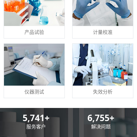
产品试验
计量校准
仪器测试
失效分析
8,500
+
10,000
+
服务客户
解决问题