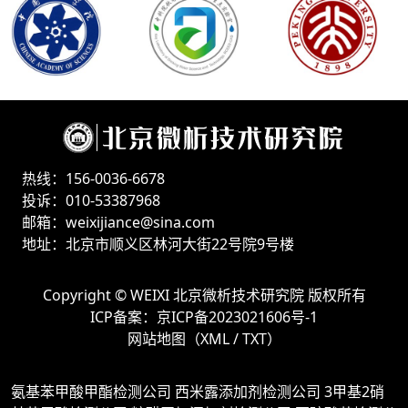
热线：156-0036-6678
投诉：010-53387968
邮箱：weixijiance@sina.com
地址：北京市顺义区林河大街22号院9号楼
Copyright ©
WEIXI 北京微析技术研究院
版权所有
ICP备案：
京ICP备2023021606号-1
网站地图（
XML
/
TXT
）
氨基苯甲酸甲酯检测公司
西米露添加剂检测公司
3甲基2硝