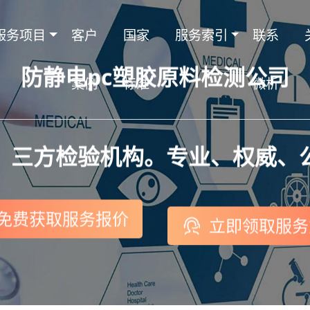
服务项目
客户
国家
服务索引
联系
防静电pc塑胶原料检测公司
案例
标准
微析
，三方检验机构。专业、权威、
免费获取服务报价
立即领取服务