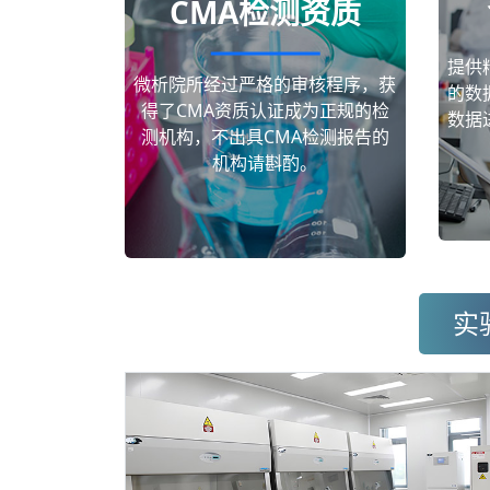
CMA检测资质
提供
微析院所经过严格的审核程序，获
的数
得了CMA资质认证成为正规的检
数据
测机构，不出具CMA检测报告的
机构请斟酌。
实