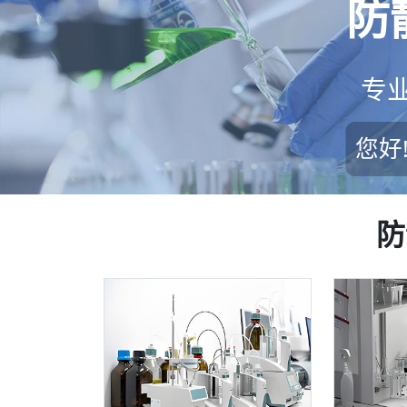
防
专
您好
防