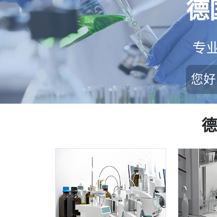
德
专
您好
德