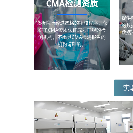
CMA检测资质
提供
微析院所经过严格的审核程序，获
的数
得了CMA资质认证成为正规的检
数据
测机构，不出具CMA检测报告的
机构请斟酌。
实