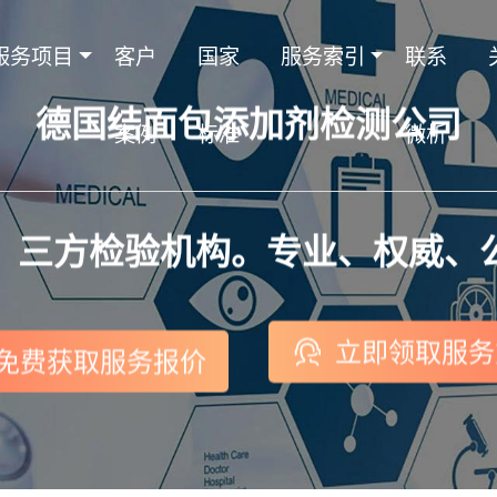
服务项目
客户
国家
服务索引
联系
德国结面包添加剂检测公司
案例
标准
微析
，三方检验机构。专业、权威、
立即领取服务
免费获取服务报价